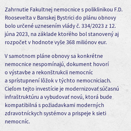
Zahrnutie Fakultnej nemocnice s poliklinikou F.D.
Roosevelta v Banskej Bystrici do plánu obnovy
bolo určené uznesením vlády č. 334/2023 z 12.
júna 2023, na základe ktorého bol stanovený aj
rozpočet v hodnote vyše 368 miliónov eur.
V samotnom pláne obnovy sa konkrétne
nemocnice nespomínajú, dokument hovorí
o výstavbe a rekonštrukcii nemocníc
a sprístupnení lôžok v týchto nemocniciach.
Cieľom tejto investície je modernizovať súčasnú
infraštruktúru a vybudovať novú, ktorá bude
kompatibilná s požiadavkami moderných
zdravotníckych systémov a prispeje k sieti
nemocníc.