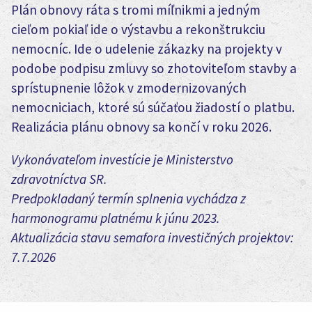
Plán obnovy ráta s tromi míľnikmi a jedným
cieľom pokiaľ ide o výstavbu a rekonštrukciu
nemocníc. Ide o udelenie zákazky na projekty v
podobe podpisu zmluvy so zhotoviteľom stavby a
sprístupnenie lôžok v zmodernizovaných
nemocniciach, ktoré sú súčaťou žiadostí o platbu.
Realizácia plánu obnovy sa končí v roku 2026.
Vykonávateľom investície je Ministerstvo
zdravotníctva SR.
Predpokladaný termín splnenia vychádza z
harmonogramu platnému k júnu 2023.
Aktualizácia stavu semafora investičných projektov:
7.7.2026