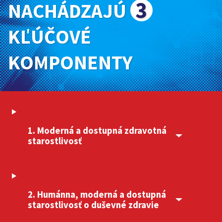
3
NACHÁDZAJÚ
KĽÚČOVÉ
KOMPONENTY
1. Moderná a dostupná zdravotná
starostlivosť
2. Humánna, moderná a dostupná
starostlivosť o duševné zdravie