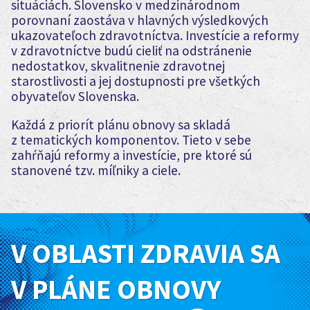
situáciách. Slovensko v medzinárodnom
porovnaní zaostáva v hlavných výsledkových
ukazovateľoch zdravotníctva. Investície a reformy
v zdravotníctve budú cieliť na odstránenie
nedostatkov, skvalitnenie zdravotnej
starostlivosti a jej dostupnosti pre všetkých
obyvateľov Slovenska.
Každá z priorít plánu obnovy sa skladá
z tematických komponentov. Tieto v sebe
zahŕňajú reformy a investície, pre ktoré sú
stanovené tzv. míľniky a ciele.
V OBLASTI ZDRAVIA SA
V PLÁNE OBNOVY