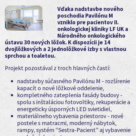
Vďaka nadstavbe nového
poschodia Pavilónu M
vzniklo pre pacientov II.
onkologickej kliniky LF UK a
Národného onkologického
ústavu 30 nových lôžok. K dispozícii je 14
dvojlôžkových a 2 jednolôžkové izby s vlastnou
sprchou a toaletou.
Projekt pozostával z troch hlavných častí:
nadstavby súčasného Pavilónu M - rozšírenie
kapacít o nové lôžkové oddelenie,
kompletného zateplenia fasády budovy -
spolu s inštaláciou fotovoltiky, rekuperácie a
energeticky úsporných LED svietidiel,
materiálneho vybavenia priestorov - nové
postele s matracmi, moderný nábytok,
rampy, systém “Sestra-Pacient” aj vybavenie