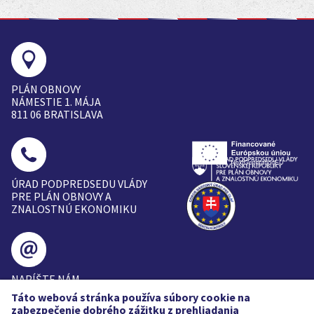
PLÁN OBNOVY
NÁMESTIE 1. MÁJA
811 06 BRATISLAVA
ÚRAD PODPREDSEDU VLÁDY
PRE PLÁN OBNOVY A
ZNALOSTNÚ EKONOMIKU
NAPÍŠTE NÁM
PLANOBNOVY@VICEPREMIE
Táto webová stránka používa súbory cookie na
R.GOV.SK
zabezpečenie dobrého zážitku z prehliadania