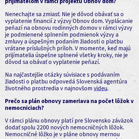
prijímateľom v rámci projektu Obnov dom?
Nenechajte sa zmiasť. Nie je dôvod obávať sa o
vyplatenie financií z výzvy Obnov dom. Vyplácanie
peňazí na obnovu rodinných domov v rámci výzvy
je podmienené splnením podmienok výzvy a
zmluvy a úspešným podaním žiadosti o platbu
vrátane príslušných príloh. V momente, keď majú
prijímatelia úspešne splnené všetky kroky, nie je
dôvod sa obávať o vyplatenie peňazí.
Na najčastejšie otázky súvisiace s podávaním
žiadosti o platbu odpovedá Slovenská agentúra
životného prostredia v najnovšom
videu
.
Prečo sa plán obnovy zameriava na počet lôžok v
nemocniciach?
V rámci plánu obnovy platí pre Slovensko záväzok
dodať spolu 2200 nových nemocničných lôžok.
Nemocničné lôžko je v pláne obnovy mernou