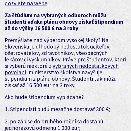
dozviete na webe
.
Za štúdium na vybraných odboroch môžu
študenti vďaka plánu obnovy získať štipendium
až do výšky 16 500 € na 3 roky
Premýšľate nad výberom vysokej školy? Na
Slovensku je dlhodobý nedostatok učiteľov,
ošetrovateľov, zdravotníkov, všeobecných
lekárov či výskumníkov. Práve pre študentov, ktorí
si vyberú niektoré z
vybraných nedostatkových
povolaní
, ministerstvo školstva navyšuje
štipendium z plánu obnovy. Študenti tak môžu
získať až 16 500 eur na 3 roky.
Ako bude štipendium vyplácane?
1. Štipendisti budú mesačne dostávať 300 €;
2. po zápise do druhého ročníka dostanú
jednorazovú odmenu 1 000 eur;