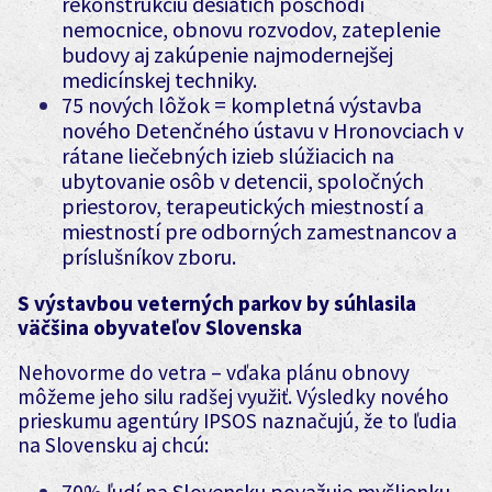
rekonštrukciu desiatich poschodí
nemocnice, obnovu rozvodov, zateplenie
budovy aj zakúpenie najmodernejšej
medicínskej techniky.
75 nových lôžok = kompletná výstavba
nového Detenčného ústavu v Hronovciach v
rátane liečebných izieb slúžiacich na
ubytovanie osôb v detencii, spoločných
priestorov, terapeutických miestností a
miestností pre odborných zamestnancov a
príslušníkov zboru.
S výstavbou veterných parkov by súhlasila
väčšina obyvateľov Slovenska
Nehovorme do vetra – vďaka plánu obnovy
môžeme jeho silu radšej využiť. Výsledky nového
prieskumu agentúry IPSOS naznačujú, že to ľudia
na Slovensku aj chcú:
70% ľudí na Slovensku považuje myšlienku