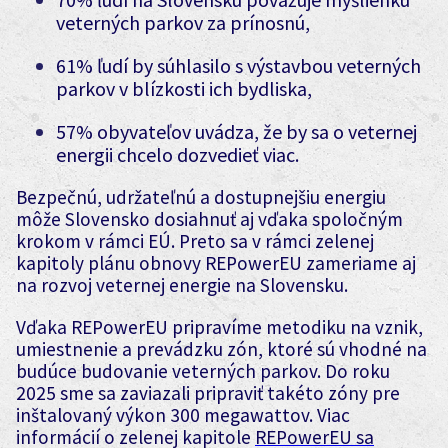
veterných parkov za prínosnú,
61% ľudí by súhlasilo s výstavbou veterných
parkov v blízkosti ich bydliska,
57% obyvateľov uvádza, že by sa o veternej
energii chcelo dozvedieť viac.
Bezpečnú, udržateľnú a dostupnejšiu energiu
môže Slovensko dosiahnuť aj vďaka spoločným
krokom v rámci EÚ. Preto sa v rámci zelenej
kapitoly plánu obnovy REPowerEU zameriame aj
na rozvoj veternej energie na Slovensku.
Vďaka REPowerEU pripravíme metodiku na vznik,
umiestnenie a prevádzku zón, ktoré sú vhodné na
budúce budovanie veterných parkov. Do roku
2025 sme sa zaviazali pripraviť takéto zóny pre
inštalovaný výkon 300 megawattov. Viac
informácií o zelenej kapitole
REPowerEU sa