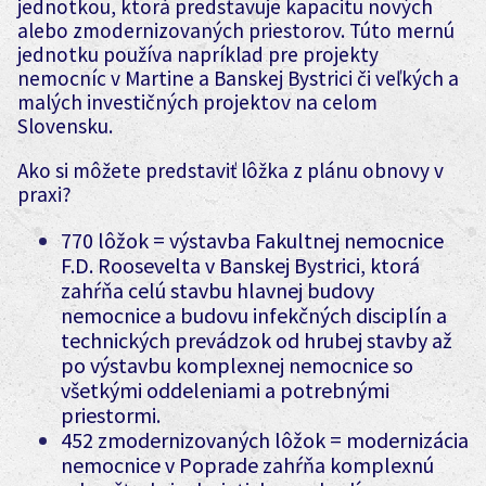
jednotkou, ktorá predstavuje kapacitu nových
alebo zmodernizovaných priestorov. Túto mernú
jednotku používa napríklad pre projekty
nemocníc v Martine a Banskej Bystrici či veľkých a
malých investičných projektov na celom
Slovensku.
Ako si môžete predstaviť lôžka z plánu obnovy v
praxi?
770 lôžok = výstavba Fakultnej nemocnice
F.D. Roosevelta v Banskej Bystrici, ktorá
zahŕňa celú stavbu hlavnej budovy
nemocnice a budovu infekčných disciplín a
technických prevádzok od hrubej stavby až
po výstavbu komplexnej nemocnice so
všetkými oddeleniami a potrebnými
priestormi.
452 zmodernizovaných lôžok = modernizácia
nemocnice v Poprade zahŕňa komplexnú