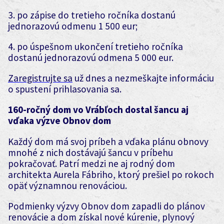
3. po zápise do tretieho ročníka dostanú
jednorazovú odmenu 1 500 eur;
4. po úspešnom ukončení tretieho ročníka
dostanú jednorazovú odmena 5 000 eur.
Zaregistrujte sa
už dnes a nezmeškajte informáciu
o spustení prihlasovania sa.
160-ročný dom vo Vrábľoch dostal šancu aj
vďaka výzve Obnov dom
Každý dom má svoj príbeh a vďaka plánu obnovy
mnohé z nich dostávajú šancu v príbehu
pokračovať. Patrí medzi ne aj rodný dom
architekta Aurela Fábriho, ktorý prešiel po rokoch
opäť významnou renováciou.
Podmienky výzvy Obnov dom zapadli do plánov
renovácie a dom získal nové kúrenie, plynový