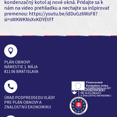
kondenzačný kotol aj nové okná. Pridajte sa k
nám na video prehliadku a nechajte sa inšpirovať
premenou: https://youtu.be/idDuGz6WsF8?
si=sWKWKNsXvKDYEtFf
PLÁN OBNOVY
NÁMESTIE 1. MÁJA
811 06 BRATISLAVA
ÚRAD PODPREDSEDU VLÁDY
PRE PLÁN OBNOVY A
ZNALOSTNÚ EKONOMIKU