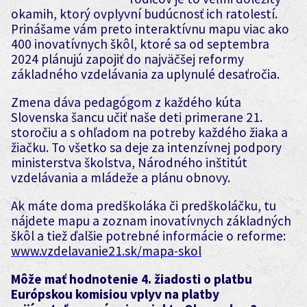
okamih, ktorý ovplyvní budúcnosť ich ratolestí.
Prinášame vám preto interaktívnu mapu viac ako
400 inovatívnych škôl, ktoré sa od septembra
2024 plánujú zapojiť do najväčšej reformy
základného vzdelávania za uplynulé desaťročia.
Zmena dáva pedagógom z každého kúta
Slovenska šancu učiť naše deti primerane 21.
storočiu a s ohľadom na potreby každého žiaka a
žiačku. To všetko sa deje za intenzívnej podpory
ministerstva školstva, Národného inštitút
vzdelávania a mládeže a plánu obnovy.
Ak máte doma predškoláka či predškoláčku, tu
nájdete mapu a zoznam inovatívnych základných
škôl a tiež ďalšie potrebné informácie o reforme:
www.vzdelavanie21.sk/mapa-skol
Môže mať hodnotenie 4. žiadosti o platbu
Európskou komisiou vplyv na platby