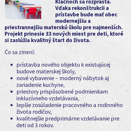
Kľačnoch sa rozprastá.
Vďaka rekonštrukcii a
prístavbe bude mať obec
modernejšiu a
priestrannejšiu materskú školu pre najmenších.
Projekt prinesie 33 nových miest pre deti, ktoré
si zaslúžia kvalitný štart do života.
Čo sa zmení:
prístavba nového objektu k existujúcej
budove materskej školy,
nové vybavenie – moderný nábytok aj
zariadenie kuchyne,
priestory prispôsobené podmienkam
inkluzívneho vzdelávania,
lepšie zosúladenie pracovného a rodinného
života rodičov,
kvalitnejšie predprimárne vzdelávanie pre
deti od 3 rokov.