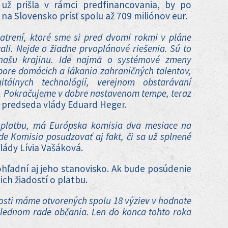
 už prišla v rámci predfinancovania, by po
 na Slovensko prísť spolu až 709 miliónov eur.
patrení, ktoré sme si pred dvomi rokmi v pláne
ali. Nejde o žiadne prvoplánové riešenia. Sú to
našu krajinu. Ide najmä o systémové zmeny
dpore domácich a lákania zahraničných talentov,
gitálnych technológií, verejnom obstarávaní
čí. Pokračujeme v dobre nastavenom tempe, teraz
predseda vlády Eduard Heger.
o platbu, má Európska komisia dva mesiace na
de Komisia posudzovať aj fakt, či sa už splnené
lády Lívia Vašáková.
ľadní aj jeho stanovisko. Ak bude posúdenie
ch žiadostí o platbu.
nosti máme otvorených spolu 18 výziev v hodnote
slednom rade občania. Len do konca tohto roka