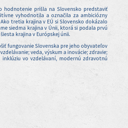
o hodnotenie prišla na Slovensko predstaviť
tívne vyhodnotila a označila za ambiciózny
ko tretia krajina v EÚ si Slovensko dokázalo
sme siedma krajina v Únii, ktorá si podala prvú
iesta krajina v Európskej únii.
pšiť fungovanie Slovenska pre jeho obyvateľov
vzdelávanie; veda, výskum a inovácie; zdravie;
e, inklúziu vo vzdelávaní, modernú zdravotnú