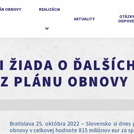
ÁN OBNOVY
REALIZÁCIA
OTÁZKY
AKTUALITY
ODPOVE
 ŽIADA O ĎALŠÍC
 Z PLÁNU OBNOVY
Bratislava 25. októbra 2022 – Slovensko si dnes
obnovy v celkovej hodnote 815 miliónov eur za spl