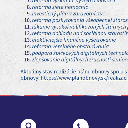
reforma výskumu, vývoja a inovácií
reforma siete nemocníc
investičný plán v zdravotníctve
reforma poskytovania všeobecnej starost
lákanie vysokokvalifikovaných štátnych p
reforma dohľadu nad sociálnou starostl
efektívnejšie finančné vyšetrovanie
reforma verejného obstarávania
podpora špičkových digitálnych technoló
zlepšovanie digitálnych zručnosti senio
Aktuálny stav realizácie plánu obnovy spolu 
obnovy:
https://www.planobnovy.sk/realizac