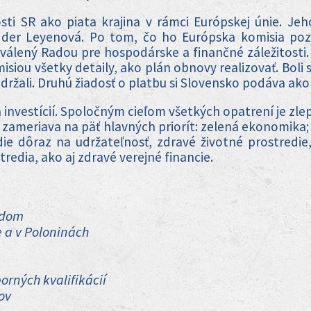
i SR ako piata krajina v rámci Európskej únie. Jeh
 der Leyenová. Po tom, čo ho Európska komisia pozi
ený Radou pre hospodárske a finančné záležitosti. A
siou všetky detaily, ako plán obnovy realizovať. Boli 
držali. Druhú žiadosť o platbu si Slovensko podáva ako š
 investícií. Spoločným cieľom všetkých opatrení je zle
 zameriava na päť hlavných priorít: zelená ekonomika; 
ladie dôraz na udržateľnosť, zdravé životné prostredi
redia, ako aj zdravé verejné financie.
adom
 a v Poloninách
rných kvalifikácií
ov