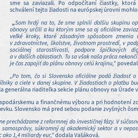
sme sa zaviazali. Po odpočítaní čiastky, ktorá
schválení tejto žiadosti na európskej úrovni mohlo
„
Som hrdý na to, že sme splnili ďalšiu skupinu o
obnovy určili a ku ktorým sme sa aj oficiálne zaviaz
veľké kroky, ktoré zásadným spôsobom zmenia 
v zdravotníctve, školstve, životnom prostredí, v po
sociálnej starostlivosti, podpore špičkových di
a v ďalších oblastiach. Tu sa však naša práca nekon
je čas zapojiť do plánu obnovy celú krajinu,“
povedal 
„Po tom, čo si Slovensko oficiálne podá žiadosť 
ľniky a ciele v danej skupine. V žiadostiach o platbu bu
la generálna riaditeľka sekcie plánu obnovy na Úrade v
ospodárskemu a finančnému výboru a pri hodnotení zoh
pevku. Slovensko má pred sebou podanie zvyšných ôsmi
pne prechádzame z reformnej do investičnej fázy. V súčas
i – samosprávy, súkromný aj akademický sektor a v nepo
 ako 1,4 miliardy eur,“
dodala Vašáková.