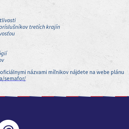
livosti
ríslušníkov tretích krajín
ivosťou
gií
rov
s oficiálnymi názvami míľnikov nájdete na webe plánu
ia/semafor/