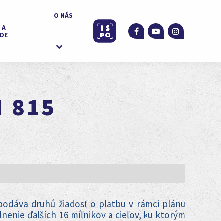
O NÁS
 A
DE
H 815
 podáva druhú žiadosť o platbu v rámci plánu
nenie ďalších 16 míľnikov a cieľov, ku ktorým