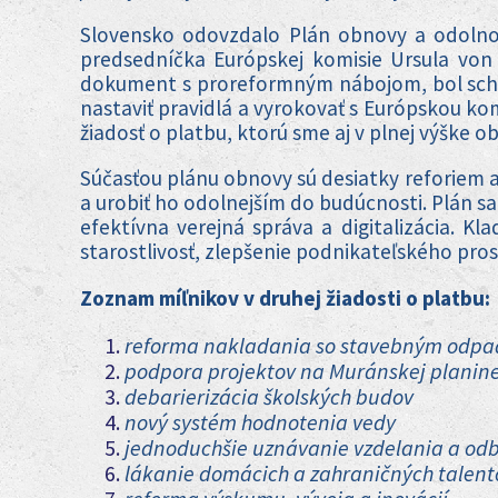
Slovensko odovzdalo Plán obnovy a odolnost
predsedníčka Európskej komisie Ursula von
dokument s proreformným nábojom, bol schvál
nastaviť pravidlá a vyrokovať s Európskou komi
žiadosť o platbu, ktorú sme aj v plnej výške ob
Súčasťou plánu obnovy sú desiatky reforiem a
a urobiť ho odolnejším do budúcnosti. Plán sa
efektívna verejná správa a digitalizácia. K
starostlivosť, zlepšenie podnikateľského prost
Zoznam míľnikov v druhej žiadosti o platbu:
reforma nakladania so stavebným odp
podpora projektov na Muránskej planine
debarierizácia školských budov
nový systém hodnotenia vedy
jednoduchšie uznávanie vzdelania a odbo
lákanie domácich a zahraničných talent