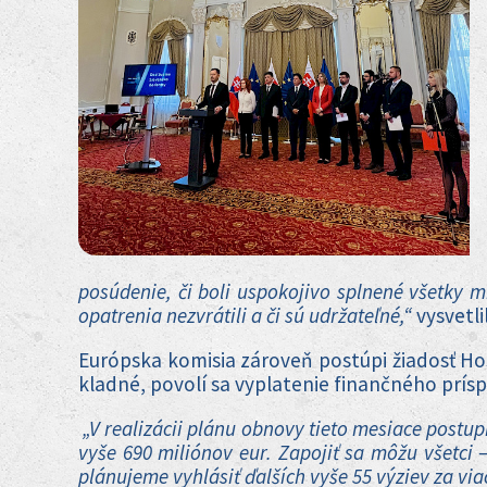
posúdenie, či boli uspokojivo splnené všetky mí
opatrenia nezvrátili a či sú udržateľné,“
vysvetli
Európska komisia zároveň postúpi žiadosť H
kladné, povolí sa vyplatenie finančného prís
„V realizácii plánu obnovy tieto mesiace postu
vyše 690 miliónov eur. Zapojiť sa môžu všetc
plánujeme vyhlásiť ďalších vyše 55 výziev za viac