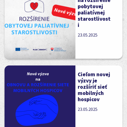
na rozšírenie
pobytovej
paliatívnej
starostlivost
i
23.05.2025
Cieľom novej
výzvy je
rozšíriť sieť
mobilných
hospicov
23.05.2025