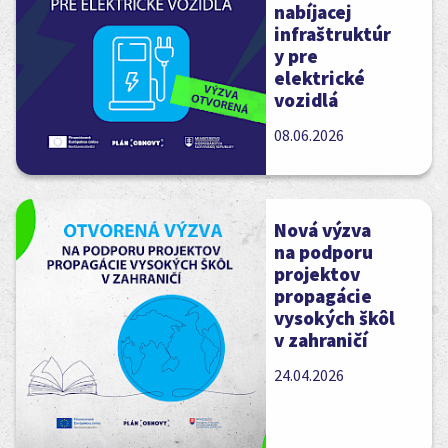
nabíjacej
infraštruktúr
y pre
elektrické
vozidlá
08.06.2026
Nová výzva
na podporu
projektov
propagácie
vysokých škôl
v zahraničí
24.04.2026