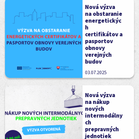
Nová výzva
na obstaranie
energetickýc
h
certifikátov a
pasportov
obnovy
verejných
budov
03.07.2025
Nová výzva
na nákup
nových
intermodálny
ch
prepravných
jednotiek