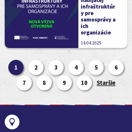
nabíjacej
infraštruktúr
y pre
samosprávy a
ich
organizácie
14.04.2025
1
2
3
4
5
6
7
8
9
10
Staršie