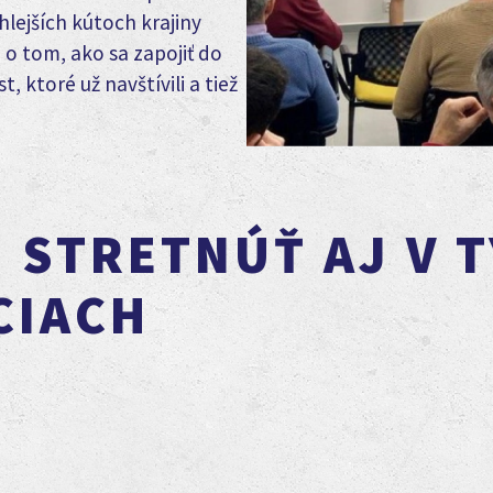
lejších kútoch krajiny
 o tom, ako sa zapojiť do
 ktoré už navštívili a tiež
S STRETNÚŤ AJ V 
CIACH