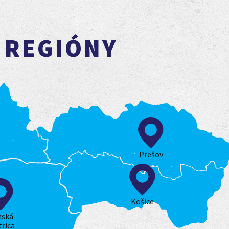
 REGIÓNY
Prešov
Košice
nská
trica