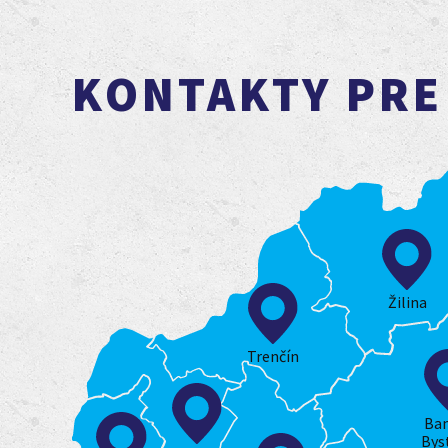
KONTAKTY PRE
Žilina
Trenčín
Ba
Bys