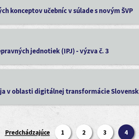
ých konceptov učebníc v súlade s novým ŠVP
avných jednotiek (IPJ) - výzva č. 3
 v oblasti digitálnej transformácie Slovensk
Predchádzajúce
1
2
3
4