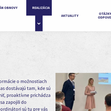
ÁN OBNOVY
REALIZÁCIA
OTÁZKY
AKTUALITY
ODPOVE
nformácie o možnostiach
čas dostávajú tam, kde sú
niť, proaktívne prichádza
a zapojili do
ordinátori sú tu pre vás