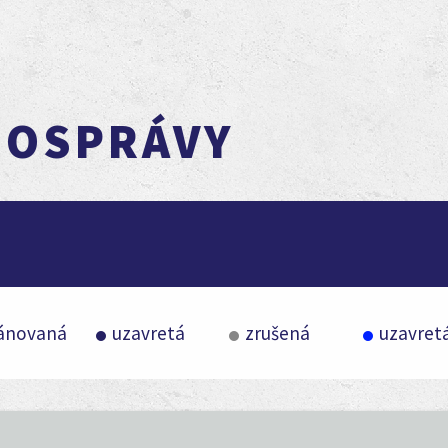
MOSPRÁVY
ánovaná
uzavretá
zrušená
uzavret