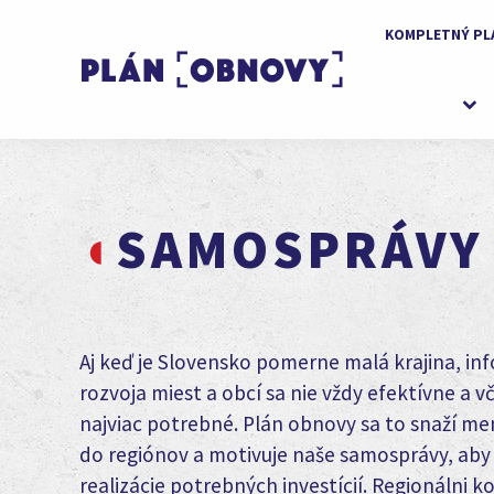
KOMPLETNÝ PL
SAMOSPRÁVY
Aj keď je Slovensko pomerne malá krajina, i
rozvoja miest a obcí sa nie vždy efektívne a v
najviac potrebné. Plán obnovy sa to snaží me
do regiónov a motivuje naše samosprávy, aby s
realizácie potrebných investícií. R
egionálni ko