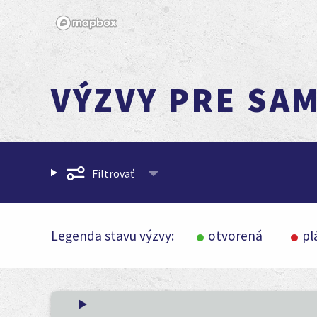
VÝZVY PRE SA
Filtrovať
Legenda stavu výzvy:
otvorená
pl